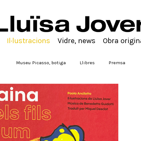
Il·lustracions
Vidre, news
Obra origin
Museu Picasso, botiga
Llibres
Premsa