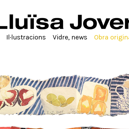
Il·lustracions
Vidre, news
Obra origin